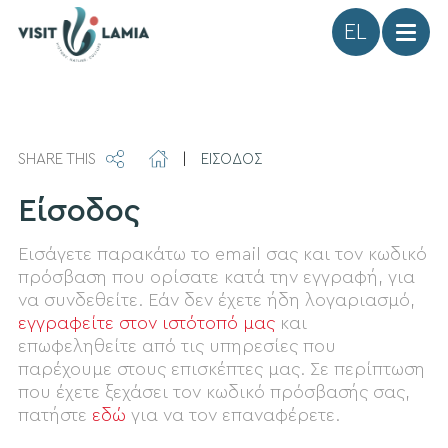
Γλώσσα
SHARE THIS
|
ΕΙΣΟΔΟΣ
Είσοδος
Εισάγετε παρακάτω το email σας και τον κωδικό
πρόσβαση που ορίσατε κατά την εγγραφή, για
να συνδεθείτε. Εάν δεν έχετε ήδη λογαριασμό,
εγγραφείτε στον ιστότοπό μας
και
επωφεληθείτε από τις υπηρεσίες που
παρέχουμε στους επισκέπτες μας. Σε περίπτωση
που έχετε ξεχάσει τον κωδικό πρόσβασής σας,
πατήστε
εδώ
για να τον επαναφέρετε.