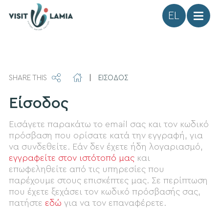
Γλώσσα
SHARE THIS
|
ΕΙΣΟΔΟΣ
Είσοδος
Εισάγετε παρακάτω το email σας και τον κωδικό
πρόσβαση που ορίσατε κατά την εγγραφή, για
να συνδεθείτε. Εάν δεν έχετε ήδη λογαριασμό,
εγγραφείτε στον ιστότοπό μας
και
επωφεληθείτε από τις υπηρεσίες που
παρέχουμε στους επισκέπτες μας. Σε περίπτωση
που έχετε ξεχάσει τον κωδικό πρόσβασής σας,
πατήστε
εδώ
για να τον επαναφέρετε.