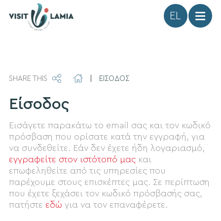
Γλώσσα
SHARE THIS
|
ΕΙΣΟΔΟΣ
Είσοδος
Εισάγετε παρακάτω το email σας και τον κωδικό
πρόσβαση που ορίσατε κατά την εγγραφή, για
να συνδεθείτε. Εάν δεν έχετε ήδη λογαριασμό,
εγγραφείτε στον ιστότοπό μας
και
επωφεληθείτε από τις υπηρεσίες που
παρέχουμε στους επισκέπτες μας. Σε περίπτωση
που έχετε ξεχάσει τον κωδικό πρόσβασής σας,
πατήστε
εδώ
για να τον επαναφέρετε.