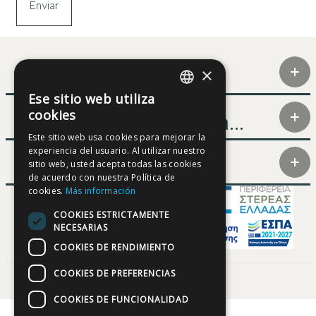
×
Contacto
Ese sitio web utiliza
GREEK
cookies
Aprender acerca...
ENGLISH
Este sitio web usa cookies para mejorar la
experiencia del usuario. Al utilizar nuestro
FRENCH
Participantes
sitio web, usted acepta todas las cookies
GERMAN
de acuerdo con nuestra Política de
cookies.
Más información
SPANISH
COOKIES ESTRICTAMENTE
NECESARIAS
COOKIES DE RENDIMIENTO
COOKIES DE PREFERENCIAS
COOKIES DE FUNCIONALIDAD