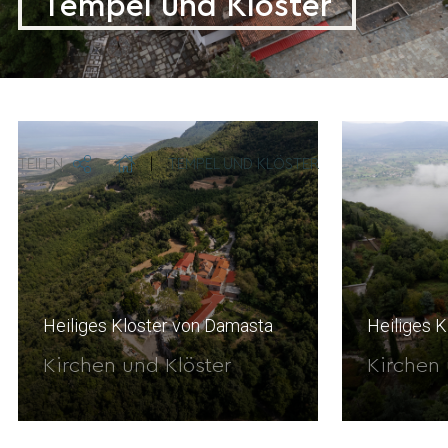
Tempel und Klöster
TEILEN
|
TEMPEL UND KLÖSTER
Heiliges Kloster von Damasta
Heiliges K
Kirchen und Klöster
Kirchen 