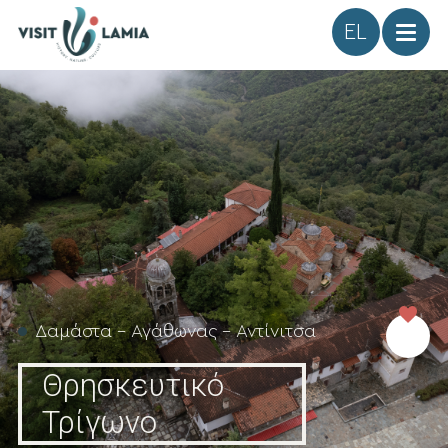
Γλώσσα
Δαμάστα - Αγάθωνας - Αντίνιτσα
Θρησκευτικό
Τρίγωνο