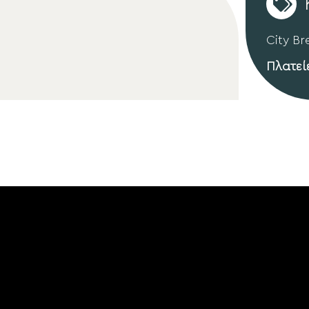
City Br
Πλατεί