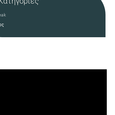
Κατηγορίες
eak
ες