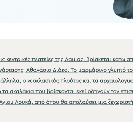
ις κεντρικές πλατείες της Λαμίας. Βρίσκεται κάτω α
άστασης, Αθανάσιο Διάκο. Το μαρμάρινο γλυπτό το
ράλληλα, ο νεοκλασικός πλούτος και τα αρχαιολογικ
 τα σκαλάκια που βρίσκονται εκεί οδηγούν τον επισ
Αγίου Λουκά, από όπου θα απολαύσει μια ξεχωριστή