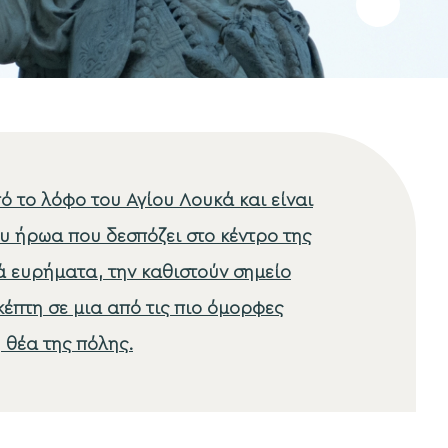
Προσθήκη
στα
αγαπημέν
πό το λόφο του Αγίου Λουκά και είναι
υ ήρωα που δεσπόζει στο κέντρο της
ά ευρήματα, την καθιστούν σημείο
κέπτη σε μια από τις πιο όμορφες
 θέα της πόλης.