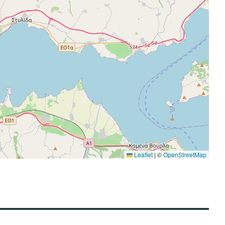
Leaflet
|
©
OpenStreetMap