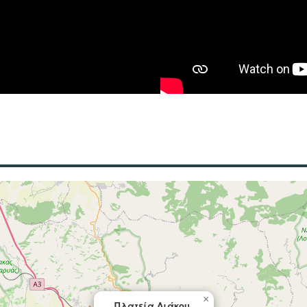
×
Πλατεία Διάκου