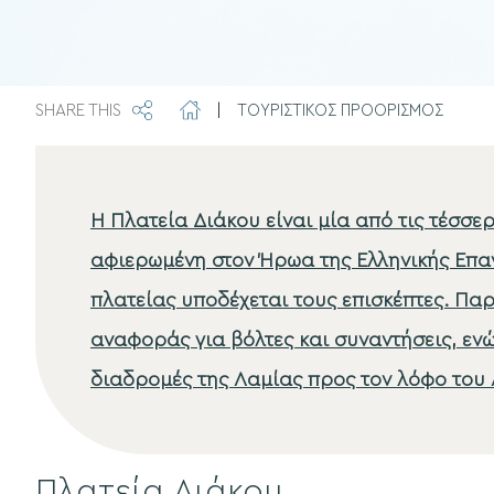
SHARE THIS
|
ΤΟΥΡΙΣΤΙΚΟΣ ΠΡΟΟΡΙΣΜΟΣ
Η Πλατεία Διάκου είναι μία από τις τέσσερ
αφιερωμένη στον Ήρωα της Ελληνικής Επαν
πλατείας υποδέχεται τους επισκέπτες. Πα
αναφοράς για βόλτες και συναντήσεις, ενώ
διαδρομές της Λαμίας προς τον λόφο του 
Πλατεία Διάκου