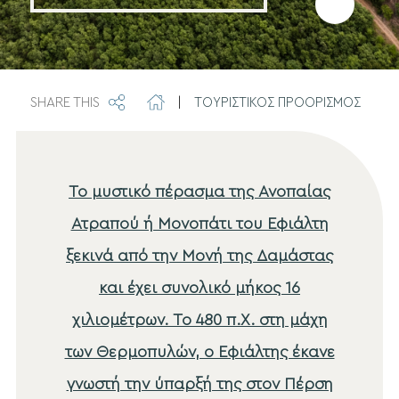
Προσθήκη
στα
SHARE THIS
|
ΤΟΥΡΙΣΤΙΚΟΣ ΠΡΟΟΡΙΣΜΟΣ
αγαπημέν
Το μυστικό πέρασμα της Ανοπαίας
Ατραπού ή Μονοπάτι του Εφιάλτη
ξεκινά από την Μονή της Δαμάστας
και έχει συνολικό μήκος 16
χιλιομέτρων. Το 480 π.Χ. στη μάχη
των Θερμοπυλών, ο Εφιάλτης έκανε
γνωστή την ύπαρξή της στον Πέρση