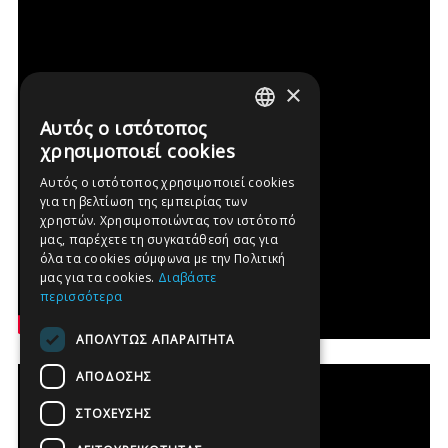
×
Αυτός ο ιστότοπος
GREEK
χρησιμοποιεί cookies
ENGLISH
Αυτός ο ιστότοπος χρησιμοποιεί cookies
για τη βελτίωση της εμπειρίας των
FRENCH
χρηστών. Χρησιμοποιώντας τον ιστότοπό
GERMAN
μας, παρέχετε τη συγκατάθεσή σας για
όλα τα cookies σύμφωνα με την Πολιτική
SPANISH
μας για τα cookies.
Διαβάστε
περισσότερα
ΑΠΟΛΎΤΩΣ ΑΠΑΡΑΊΤΗΤΑ
ΑΠΌΔΟΣΗΣ
ΣΤΌΧΕΥΣΗΣ