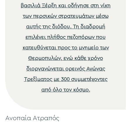
βασιλιά Ξέρξη και οδήγησε στη νίκη
των περσικών στρατευμάτων μέσω
αυτής της διόδου. Τη διαδρομή
επιλέγει πλήθος πεζοπόρων που
κατευθύνεται προς το μνημείο των
Θερμοπυλών, ενώ κάθε χρόνο
διοργανώνεται ορεινός Αγώνας
Τρεξίματος με 300 συμμετέχοντες
από όλο τον κόσμο.
Ανοπαία Ατραπός