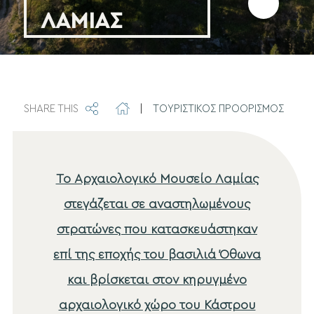
Προσθήκη
ΛΑΜΙΑΣ
στα
αγαπημέν
SHARE THIS
|
ΤΟΥΡΙΣΤΙΚΟΣ ΠΡΟΟΡΙΣΜΟΣ
Το Αρχαιολογικό Μουσείο Λαμίας
στεγάζεται σε αναστηλωμένους
στρατώνες που κατασκευάστηκαν
επί της εποχής του βασιλιά Όθωνα
και βρίσκεται στον κηρυγμένο
αρχαιολογικό χώρο του Κάστρου