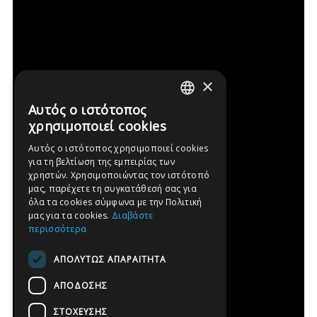
×
Αυτός ο ιστότοπος
GREEK
χρησιμοποιεί cookies
ENGLISH
Αυτός ο ιστότοπος χρησιμοποιεί cookies
για τη βελτίωση της εμπειρίας των
FRENCH
χρηστών. Χρησιμοποιώντας τον ιστότοπό
GERMAN
μας, παρέχετε τη συγκατάθεσή σας για
όλα τα cookies σύμφωνα με την Πολιτική
SPANISH
μας για τα cookies.
Διαβάστε
περισσότερα
ΑΠΟΛΎΤΩΣ ΑΠΑΡΑΊΤΗΤΑ
ΑΠΌΔΟΣΗΣ
ΣΤΌΧΕΥΣΗΣ