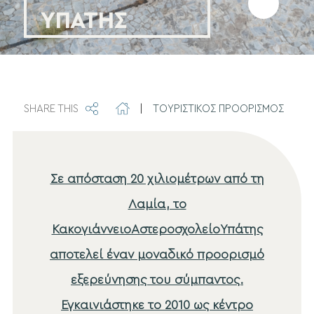
Προσθήκη
ΥΠΑΤΗΣ
στα
αγαπημέν
SHARE THIS
|
ΤΟΥΡΙΣΤΙΚΟΣ ΠΡΟΟΡΙΣΜΟΣ
Σε απόσταση 20 χιλιομέτρων από τη
Λαμία, το
ΚακογιάννειοΑστεροσχολείοΥπάτης
αποτελεί έναν μοναδικό προορισμό
εξερεύνησης του σύμπαντος.
Εγκαινιάστηκε το 2010 ως κέντρο