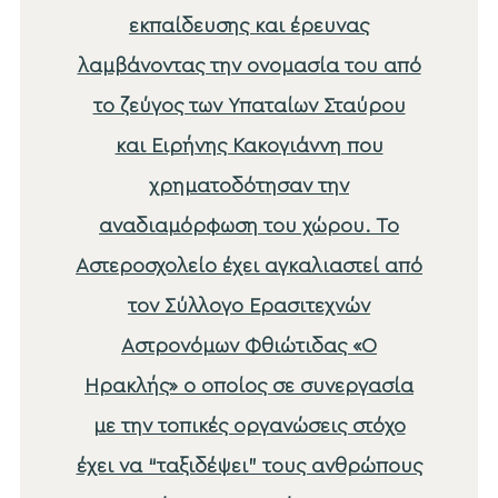
εκπαίδευσης και έρευνας
λαμβάνοντας την ονομασία του από
το ζεύγος των Υπαταίων Σταύρου
και Ειρήνης Κακογιάννη που
χρηματοδότησαν την
αναδιαμόρφωση του χώρου. Το
Αστεροσχολείο έχει αγκαλιαστεί από
τον Σύλλογο Ερασιτεχνών
Αστρονόμων Φθιώτιδας «Ο
Ηρακλής» ο οποίος σε συνεργασία
με την τοπικές οργανώσεις στόχο
έχει να “ταξιδέψει” τους ανθρώπους