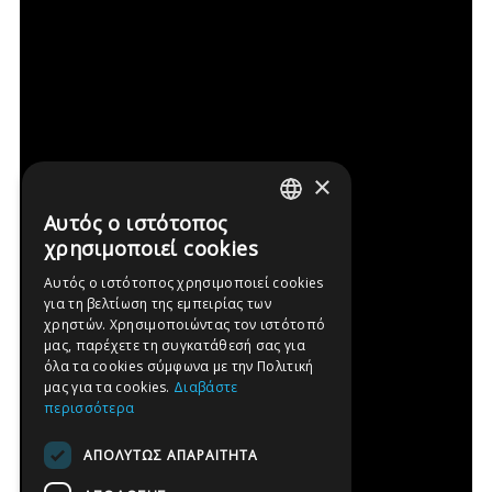
×
Αυτός ο ιστότοπος
GREEK
χρησιμοποιεί cookies
ENGLISH
Αυτός ο ιστότοπος χρησιμοποιεί cookies
για τη βελτίωση της εμπειρίας των
FRENCH
χρηστών. Χρησιμοποιώντας τον ιστότοπό
GERMAN
μας, παρέχετε τη συγκατάθεσή σας για
όλα τα cookies σύμφωνα με την Πολιτική
SPANISH
μας για τα cookies.
Διαβάστε
περισσότερα
ΑΠΟΛΎΤΩΣ ΑΠΑΡΑΊΤΗΤΑ