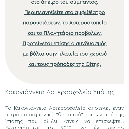
στο άπειρο του σύμπαντος.
Περιπλανηθείτε στο αμφιθέατρο
παρουσιάσεων, το Αστεροσκοπείο
και το Πλανητάριο προβολών.
Προτείνεται επίσης ο συνδυασμός
με βόλτα στην πλατεία του χωριού
και τους πρόποδες της Οίτης.
Κακογιάννειο Αστεροσχολείο Υπάτης
Το Κακογιάννειο Αστεροσχολείο αποτελεί έναν
μικρό επιστημονικό “θησαυρό” του χωριού της
Υπάτης που αξίζει κανείς να επισκεφτεί.
Εγκαινιάστηκε το 2010 ως έν κέντρο