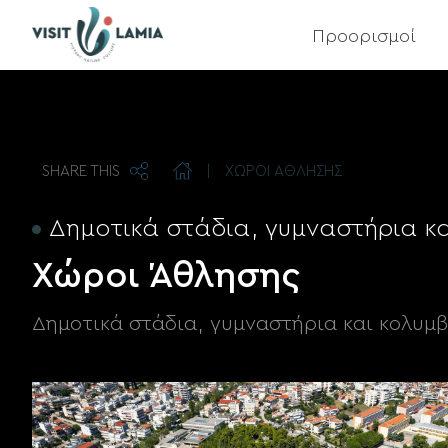
Main
Προορισμοί
navigation
SHARE THIS
|
ΧΩΡΟΙ ΑΘΛΗΣΗΣ
Δημοτικά στάδια, γυμναστήρια κ
Χώροι Άθλησης
Δημοτικά στάδια, γυμναστήρια και κολυμ