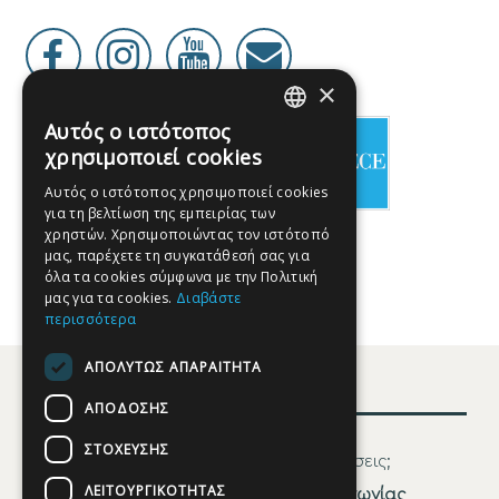
×
Αυτός ο ιστότοπος
GREEK
χρησιμοποιεί cookies
ENGLISH
Αυτός ο ιστότοπος χρησιμοποιεί cookies
για τη βελτίωση της εμπειρίας των
FRENCH
χρηστών. Χρησιμοποιώντας τον ιστότοπό
GERMAN
μας, παρέχετε τη συγκατάθεσή σας για
όλα τα cookies σύμφωνα με την Πολιτική
SPANISH
μας για τα cookies.
Διαβάστε
περισσότερα
ΑΠΟΛΎΤΩΣ ΑΠΑΡΑΊΤΗΤΑ
Επικοινωνία
ΑΠΌΔΟΣΗΣ
ΣΤΌΧΕΥΣΗΣ
Χρειάζεστε βοήθεια ή διευκρινίσεις;
ΛΕΙΤΟΥΡΓΙΚΌΤΗΤΑΣ
Συμπληρώστε την
Φόρμα επικοινωνίας