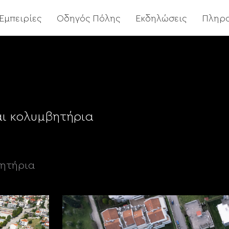
Εμπειρίες
Οδηγός Πόλης
Εκδηλώσεις
Πληρ
αι κολυμβητήρια
βητήρια